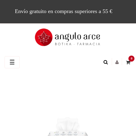
Envío gratuito en compras superiores a 55 €
0
Navegación
☰
de
palanca