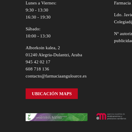
Lunes a Viernes:
Farmacia 
9:30 - 13:30
Ldo. Javi
16:30 - 19:30
Colegiad
Sábado:
Nº autori
10:00 - 13:30
publicida
Alborkoin kalea, 2
01240 Alegria-Dulantzi, Araba
945 42 02 17
608 718 136
contacto@farmaciaanguloarce.es
UBICACIÓN MAPS