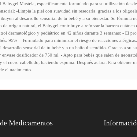
l Babygel Mustela, específicamente formulado para su utilización desde e
sensorial: -Limpia la piel con suavidad sin resecarla, gracias a los oligo
ibuyen al desarrollo sensorial de tu bebé y a su bienestar. Su fórmula n
de origen natural, el Babygel contribuye a reforzar la barrera cutánea de
ol dermatológico y pediátrico en 42 niños durante 3 semanas: - El prod
 bebés: 95%. - Formulado para minimizar el riesgo de reacciones alérgicas
esarrollo sensorial de tu bebé y a un baño distendido. Gracias a su sua
l y envase dosificador de 750 ml. - Apto para bebés que salen de neonat
 y el cuero cabelludo, haciendo espuma. Después aclara. Para obtener 
de el nacimiento.
 de Medicamentos
Informaci