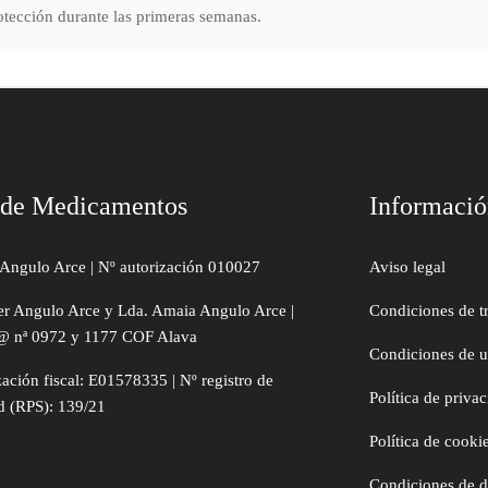
otección durante las primeras semanas.
 de Medicamentos
Informaci
Angulo Arce | Nº autorización 010027
Aviso legal
er Angulo Arce y Lda. Amaia Angulo Arce |
Condiciones de t
@ nª 0972 y 1177 COF Alava
Condiciones de 
zación fiscal: E01578335 | Nº registro de
Política de priva
d (RPS): 139/21
Política de cooki
Condiciones de 