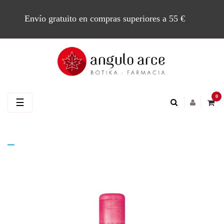
Envío gratuito en compras superiores a 55 €
0
Navegación
☰
de
palanca