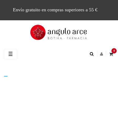
Envío gratuito en compras superiores a 55 €
0
Navegación
☰
de
palanca