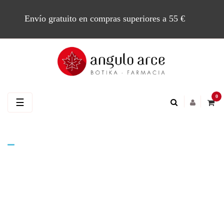
Envío gratuito en compras superiores a 55 €
0
Navegación
☰
de
palanca