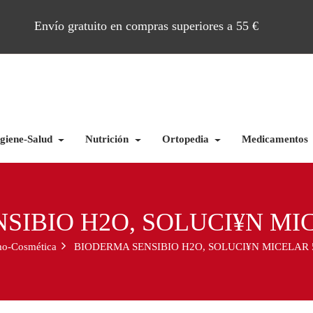
Envío gratuito en compras superiores a 55 €
giene-Salud
Nutrición
Ortopedia
Medicamentos
SIBIO H2O, SOLUCI¥N MI
o-Cosmética
BIODERMA SENSIBIO H2O, SOLUCI¥N MICELAR 