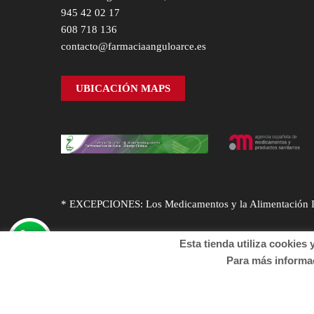
945 42 02 17
608 718 136
contacto@farmaciaanguloarce.es
UBICACIÓN MAPS
* EXCEPCIONES: Los Medicamentos y la Alimentación Infa
Esta tienda utiliza cookies y o
Para más informació
© Desarrollado por
Sogifar
y
DTD Soluciones
. Derechos