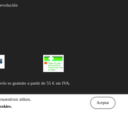
devolución
 es gratuito a partir de 55 € sin IVA.
uestros sitios.
Aceptar
ookies.