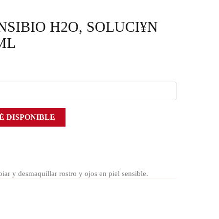
SIBIO H2O, SOLUCI¥N
ML
É DISPONIBLE
ar y desmaquillar rostro y ojos en piel sensible.