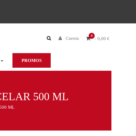
0
Cuenta
- 0,00 €
PROMOS
CELAR 500 ML
500 ML