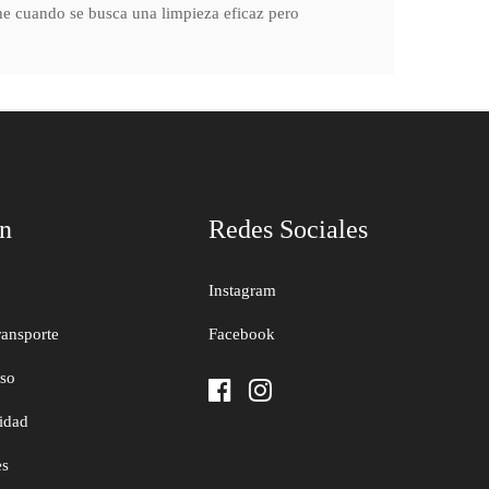
che cuando se busca una limpieza eficaz pero
ón
Redes Sociales
Instagram
ransporte
Facebook
uso
cidad
es