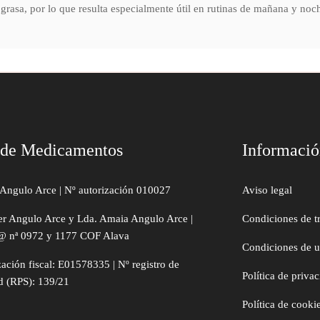
 grasa, por lo que resulta especialmente útil en rutinas de mañana y no
 de Medicamentos
Informaci
Angulo Arce | Nº autorización 010027
Aviso legal
er Angulo Arce y Lda. Amaia Angulo Arce |
Condiciones de t
@ nª 0972 y 1177 COF Alava
Condiciones de 
zación fiscal: E01578335 | Nº registro de
Política de priva
d (RPS): 139/21
Política de cooki