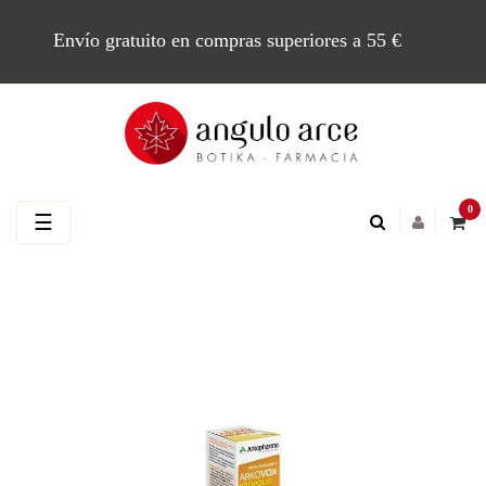
Envío gratuito en compras superiores a 55 €
0
Navegación
☰
de
palanca