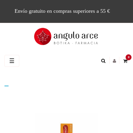
Envío gratuito en compras superiores a 55 €
0
Navegación
☰
de
palanca