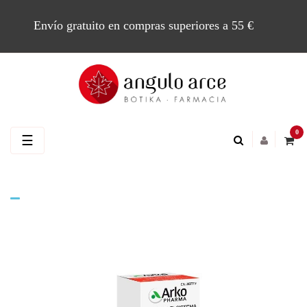
Envío gratuito en compras superiores a 55 €
0
Navegación
☰
de
palanca