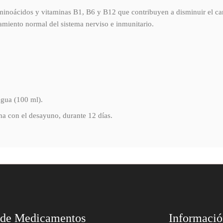
minoácidos y vitaminas B1, B6 y B12 que contribuyen a disminuir el can
amiento normal del sistema nerviso e inmunitario.
agua (100 ml).
na con el desayuno, durante 12 días.
 de Medicamentos
Informaci