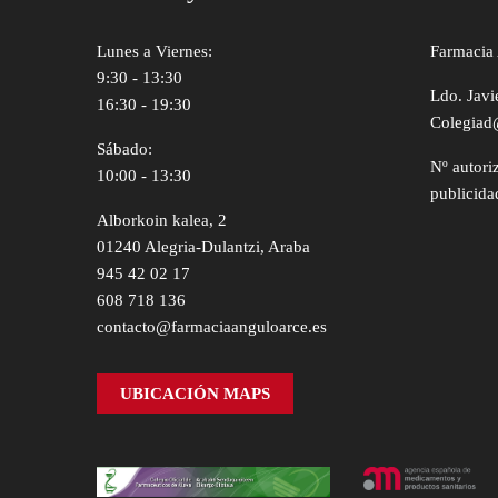
Lunes a Viernes:
Farmacia 
9:30 - 13:30
Ldo. Javi
16:30 - 19:30
Colegiad
Sábado:
Nº autori
10:00 - 13:30
publicida
Alborkoin kalea, 2
01240 Alegria-Dulantzi, Araba
945 42 02 17
608 718 136
contacto@farmaciaanguloarce.es
UBICACIÓN MAPS