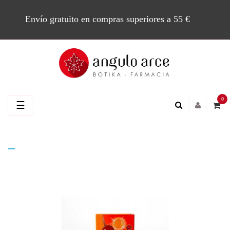
Envío gratuito en compras superiores a 55 €
0
Navegación
☰
de
palanca