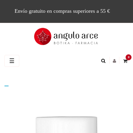
Envío gratuito en compras superiores a 55 €
0
Navegación
☰
de
palanca