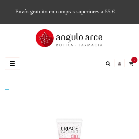
Envío gratuito en compras superiores a 55 €
0
Navegación
☰
de
palanca