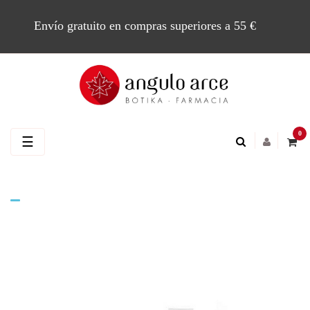
Envío gratuito en compras superiores a 55 €
0
Navegación
☰
de
palanca