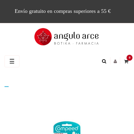
Envío gratuito en compras superiores a 55 €
0
Navegación
☰
de
palanca