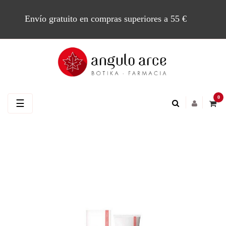
Envío gratuito en compras superiores a 55 €
0
Navegación
☰
de
palanca