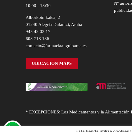
Nº autori
10:00 - 13:30
publicida
Alborkoin kalea, 2
01240 Alegria-Dulantzi, Araba
945 42 02 17
608 718 136
contacto@farmaciaanguloarce.es
UBICACIÓN MAPS
* EXCEPCIONES: Los Medicamentos y la Alimentación Infa
Esta tienda utiliza cookies y o