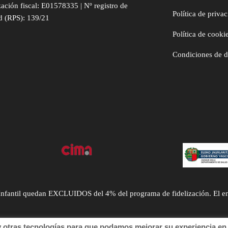
zación fiscal: E01578335 | Nº registro de
Política de priva
d (RPS): 139/21
Política de cooki
Condiciones de 
ntil quedan EXCLUIDOS del 4% del programa de fidelización. El envío
tras tecnologías para que podamos mejorar su experiencia en n