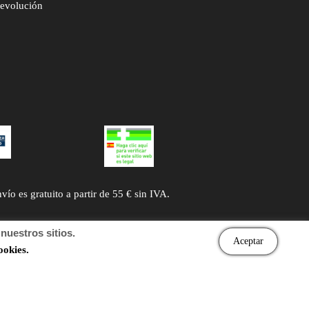
devolución
 es gratuito a partir de 55 € sin IVA.
uestros sitios.
Aceptar
ookies.