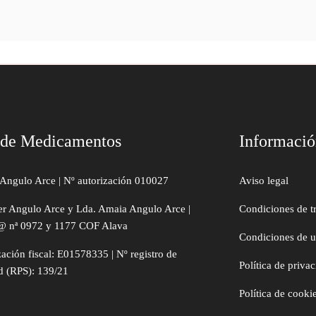
 de Medicamentos
Informaci
Angulo Arce | Nº autorización 010027
Aviso legal
er Angulo Arce y Lda. Amaia Angulo Arce |
Condiciones de t
@ nª 0972 y 1177 COF Alava
Condiciones de 
zación fiscal: E01578335 | Nº registro de
Política de priva
d (RPS): 139/21
Política de cooki