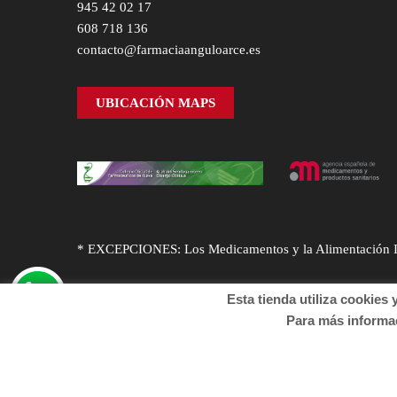
945 42 02 17
608 718 136
contacto@farmaciaanguloarce.es
UBICACIÓN MAPS
* EXCEPCIONES: Los Medicamentos y la Alimentación Infa
Esta tienda utiliza cookies y o
Para más informació
© Desarrollado por
Sogifar
y
DTD Soluciones
. Derechos