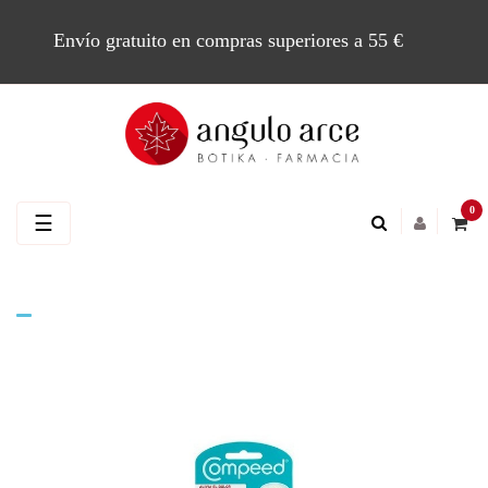
Envío gratuito en compras superiores a 55 €
0
Navegación
☰
de
palanca