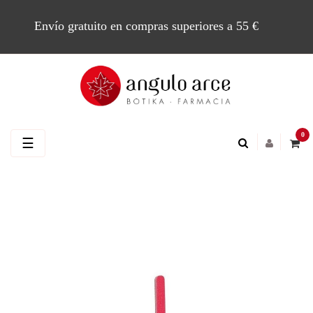
Envío gratuito en compras superiores a 55 €
0
Navegación
☰
de
palanca