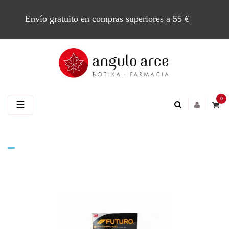
Envío gratuito en compras superiores a 55 €
0
Navegación
☰
de
palanca