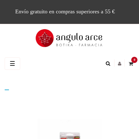
Envío gratuito en compras superiores a 55 €
0
Navegación
☰
de
palanca