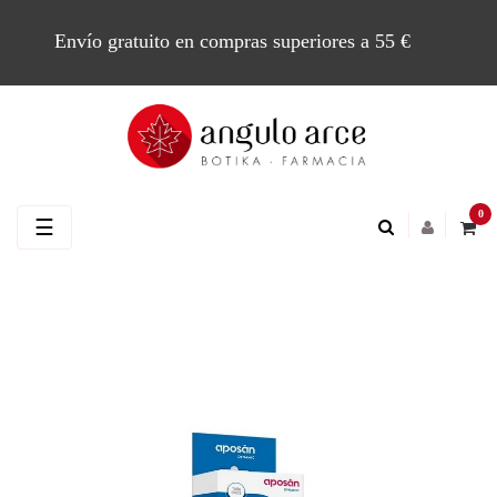
Envío gratuito en compras superiores a 55 €
0
Navegación
☰
de
palanca