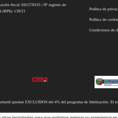
zación fiscal: E01578335 | Nº registro de
Política de priva
d (RPS): 139/21
Política de cooki
Condiciones de 
ntil quedan EXCLUIDOS del 4% del programa de fidelización. El envío
tras tecnologías para que podamos mejorar su experiencia en n