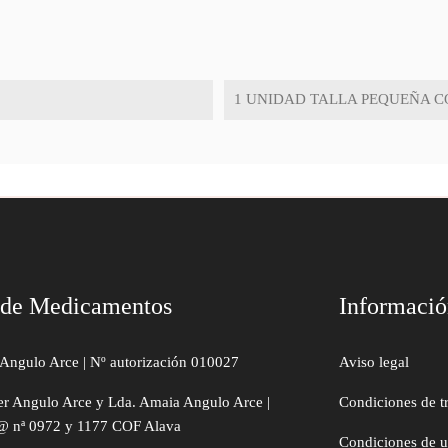
1 UNIDAD TALLA PEQUEÑA C
 de Medicamentos
Informaci
Angulo Arce | Nº autorización 010027
Aviso legal
er Angulo Arce y Lda. Amaia Angulo Arce |
Condiciones de t
@ nª 0972 y 1177 COF Alava
Condiciones de 