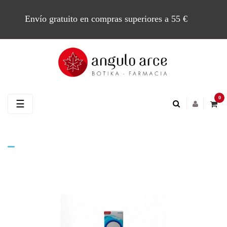
Envío gratuito en compras superiores a 55 €
0
Navegación
☰
de
palanca