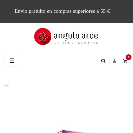
Envío gratuito en compras superiores a 55 €
0
Navegación
☰
de
palanca