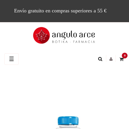
Envío gratuito en compras superiores a 55 €
0
Navegación
☰
de
palanca