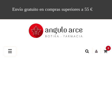
Envío gratuito en compras superiores a 55 €
0
Navegación
☰
de
palanca