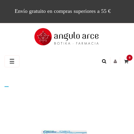
Envío gratuito en compras superiores a 55 €
0
Navegación
☰
de
palanca