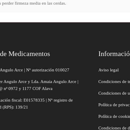
n perder firmeza media en las cerdas.
 de Medicamentos
Informaci
Angulo Arce | Nº autorización 010027
Aviso legal
er Angulo Arce y Lda. Amaia Angulo Arce |
Condiciones de t
@ nª 0972 y 1177 COF Alava
Condiciones de 
zación fiscal: E01578335 | Nº registro de
Política de priva
d (RPS): 139/21
Política de cooki
Condiciones de 