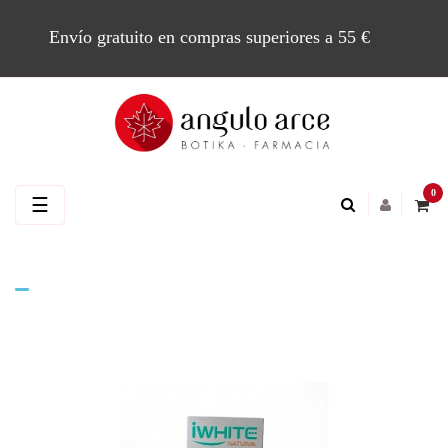
Envío gratuito en compras superiores a 55 €
0
Navegación
☰
de
palanca