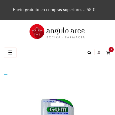
Envío gratuito en compras superiores a 55 €
0
Navegación
☰
de
palanca