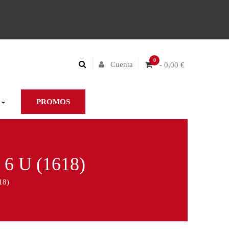
0
Cuenta
- 0,00 €
PROMOS
 U (1618)
18)