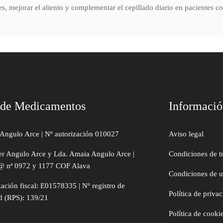
s, mejorar el aliento y complementar el cepillado diario en pacientes co
 de Medicamentos
Informaci
Angulo Arce | Nº autorización 010027
Aviso legal
er Angulo Arce y Lda. Amaia Angulo Arce |
Condiciones de t
@ nª 0972 y 1177 COF Alava
Condiciones de 
zación fiscal: E01578335 | Nº registro de
Política de priva
d (RPS): 139/21
Política de cooki