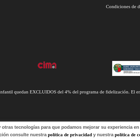
Condiciones de 
ntil quedan EXCLUIDOS del 4% del programa de fidelización. El envío
tras tecnologías para que podamos mejorar su experiencia en n
 de autor 2022 Farmacia.
n consulte nuestra
y nuestra
política de privacidad
política de c