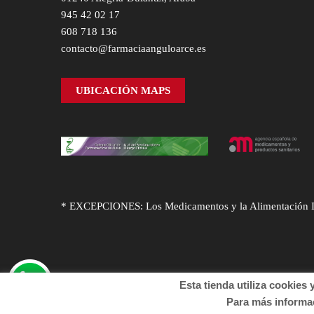
945 42 02 17
608 718 136
contacto@farmaciaanguloarce.es
UBICACIÓN MAPS
* EXCEPCIONES: Los Medicamentos y la Alimentación Infa
Esta tienda utiliza cookies y o
© Desarrollado por
Sogifar
y
DTD Soluciones
. Derechos
Para más informació