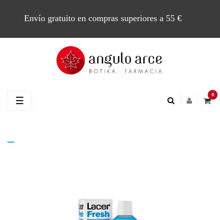
Envío gratuito en compras superiores a 55 €
0
Navegación
☰
de
palanca