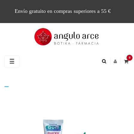
Envío gratuito en compras superiores a 55 €
0
Navegación
☰
de
palanca