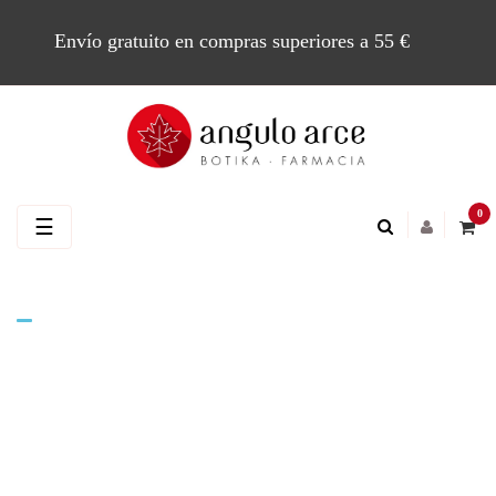
Envío gratuito en compras superiores a 55 €
0
Navegación
☰
de
palanca