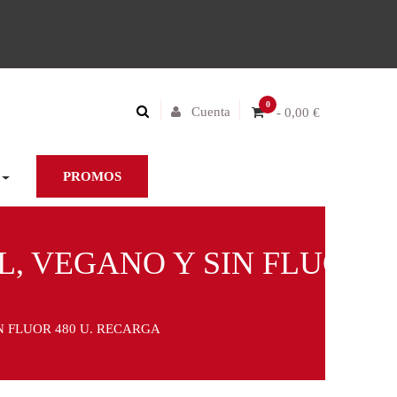
0
Cuenta
- 0,00 €
PROMOS
, VEGANO Y SIN FLUOR
N FLUOR 480 U. RECARGA