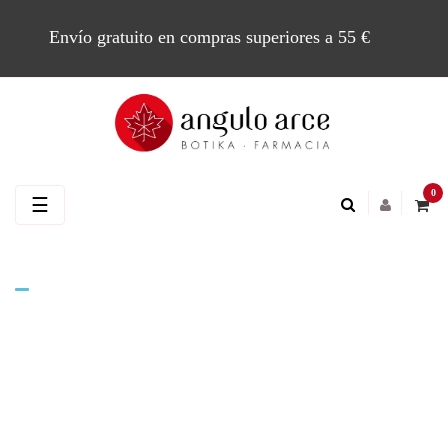
Envío gratuito en compras superiores a 55 €
0
Navegación
☰
de
palanca