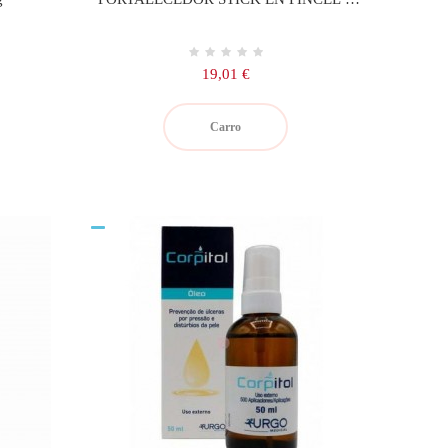
UNIDAD
Precio
19,01 €
Carro