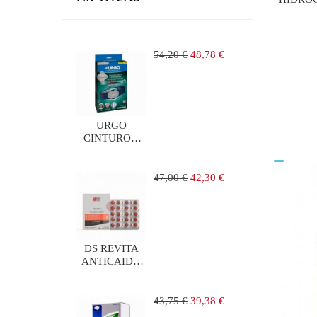
Precio
Precio
54,20 €
48,78 €
regular
URGO
CINTURON
LUMBAR DE
ELECTROTERAPIA
1 UNIDAD
Precio
Precio
47,00 €
42,30 €
regular
DS REVITA
ANTICAIDA
90
COMPRIMIDOS
Precio
Precio
43,75 €
39,38 €
regular