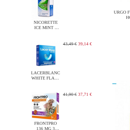
URGO F
H
NICORETTE
ICE MINT 2
mg 105
CHICLES
MEDICAMENTOS
Precio
Precio
43,49 €
39,14 €
regular
LACERBLANC
WHITE FLASH
KIT DENTAL
BLANQUEADOR
Precio
Precio
41,90 €
37,71 €
regular
FRONTPRO
136 MG 3