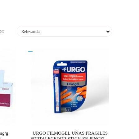

or:
Relevancia
mg/g
URGO FILMOGEL UÑAS FRAGILES
g
FORTALECEDOR STICK EN PINCEL 1