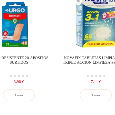
 RESISTENTE 20 APOSITOS
NOVAFIX TABLETAS LIMPI
SURTIDOS
TRIPLE ACCION LIMPIEZA P
DENTAL 66 TABLETA
Precio
Precio
3,98 €
7,11 €
Carro
Carro