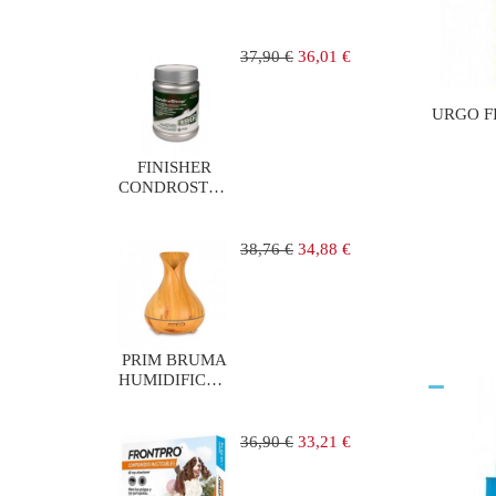
COMP
PERROS 25-50
KG
Precio
Precio
37,90 €
36,01 €
regular
URGO F
FINISHER
CONDROSTOP
BOTE 585 G
Precio
Precio
38,76 €
34,88 €
regular
PRIM BRUMA
HUMIDIFICADOR
ULTRASONICO
Precio
Precio
36,90 €
33,21 €
regular