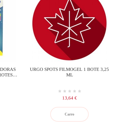
ADORAS
URGO SPOTS FILMOGEL 1 BOTE 3,25
ROTESIS
ML
S
Precio
13,64 €
Carro