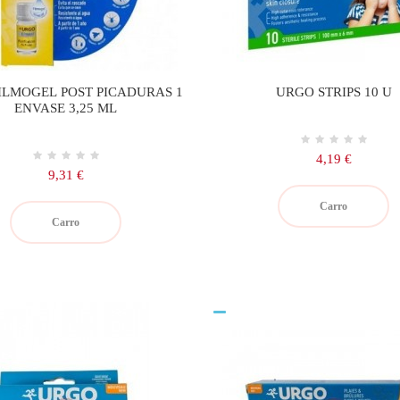
ILMOGEL POST PICADURAS 1
URGO STRIPS 10 U
ENVASE 3,25 ML
Precio
4,19 €
Precio
9,31 €
Carro
Carro