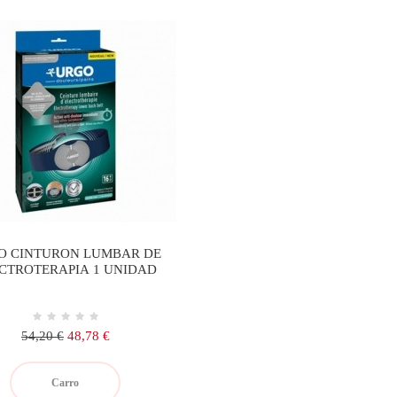
O CINTURON LUMBAR DE
CTROTERAPIA 1 UNIDAD
Precio
Precio
54,20 €
48,78 €
regular
Carro