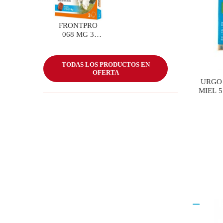
FRONTPRO
068 MG 3
COMP
PERROS 10-25
KG
TODAS LOS PRODUCTOS EN
OFERTA
URGO 
MIEL 5