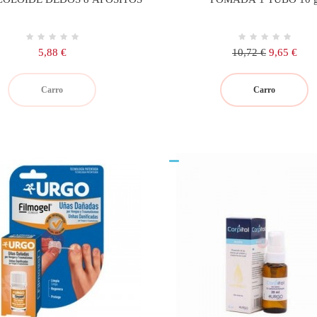
Precio
Precio
Precio
5,88 €
10,72 €
9,65 €
regular
Carro
Carro