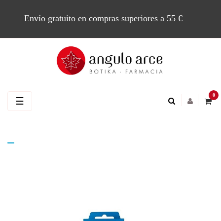
Envío gratuito en compras superiores a 55 €
0
Navegación
☰
de
palanca