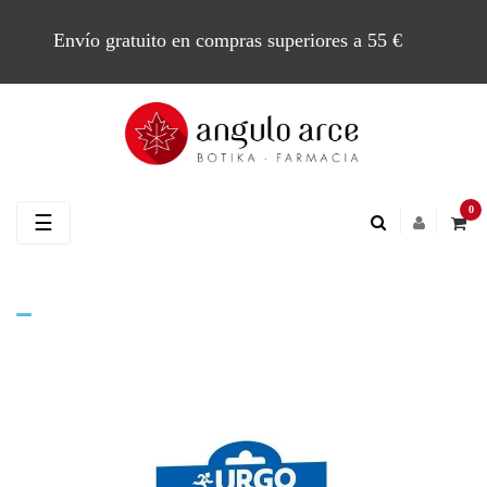
Envío gratuito en compras superiores a 55 €
0
Navegación
☰
de
palanca