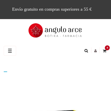
Envío gratuito en compras superiores a 55 €
0
Navegación
☰
de
palanca