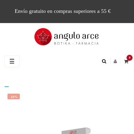
Envío gratuito en compras superiores a 55 €
0
Navegación
☰
de
palanca
-10%