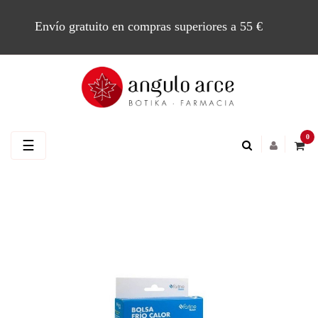
Envío gratuito en compras superiores a 55 €
0
Navegación
☰
de
palanca