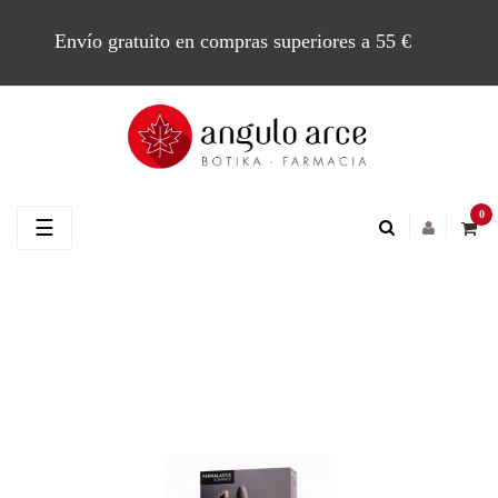
Envío gratuito en compras superiores a 55 €
0
Navegación
☰
de
palanca