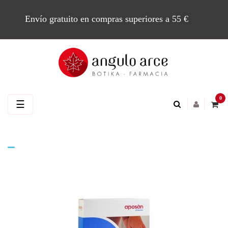
Envío gratuito en compras superiores a 55 €
0
Navegación
☰
de
palanca