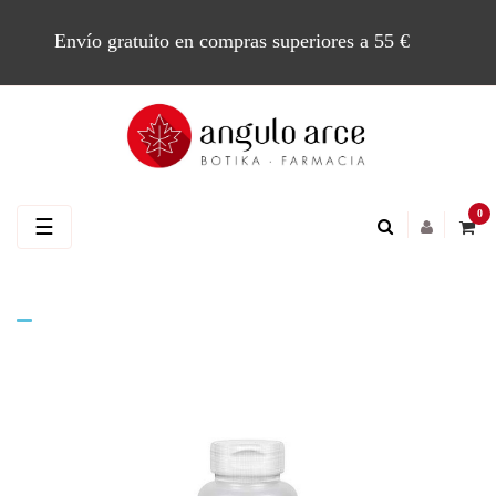
Envío gratuito en compras superiores a 55 €
0
Navegación
☰
de
palanca