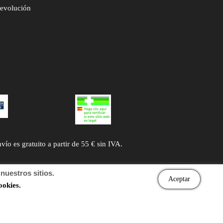
devolución
 es gratuito a partir de 55 € sin IVA.
uestros sitios.
Aceptar
ookies.