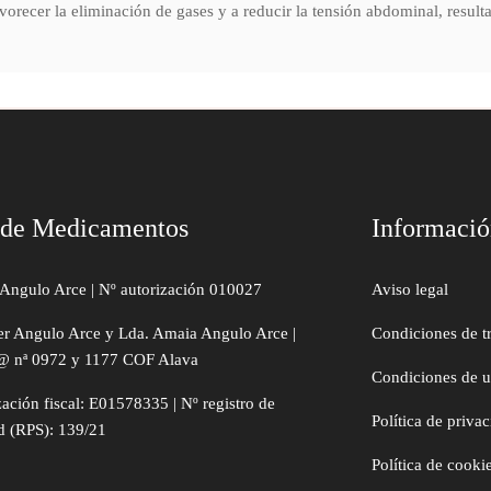
vorecer la eliminación de gases y a reducir la tensión abdominal, resul
 de Medicamentos
Informaci
Angulo Arce | Nº autorización 010027
Aviso legal
er Angulo Arce y Lda. Amaia Angulo Arce |
Condiciones de t
@ nª 0972 y 1177 COF Alava
Condiciones de 
zación fiscal: E01578335 | Nº registro de
Política de priva
d (RPS): 139/21
Política de cooki