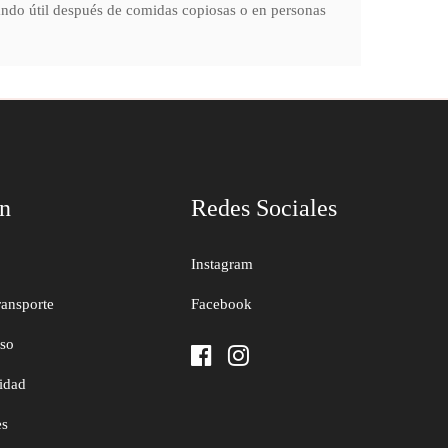
tando útil después de comidas copiosas o en personas
ón
Redes Sociales
Instagram
ransporte
Facebook
uso
cidad
es