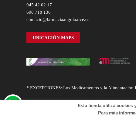
945 42 02 17
608 718 136
contacto@farmaciaanguloarce.es
UBICACIÓN MAPS
* EXCEPCIONES: Los Medicamentos y la Alimentación Infa
Esta tienda utiliza cookies y o
Para más informació
© Desarrollado por
Sogifar
y
DTD Soluciones
. Derechos