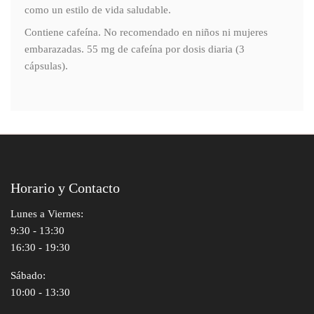
como un estilo de vida saludable.
Contiene cafeína. No recomendado en niños ni mujeres
embarazadas. 55 mg de cafeína por dosis diaria (3
cápsulas).
Horario y Contacto
Lunes a Viernes:
9:30 - 13:30
16:30 - 19:30
Sábado:
10:00 - 13:30