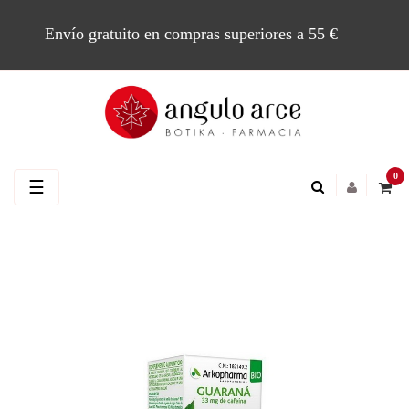
Envío gratuito en compras superiores a 55 €
0
Navegación
☰
de
palanca